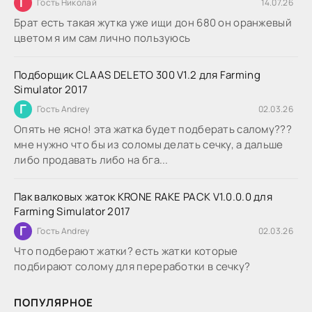
Г
Гость Николай
14.07.26
Брат есть такая жутка уже ищи дон 680 он оранжевый
цветом я им сам лично пользуюсь
Подборщик CLAAS DELETO 300 V1.2 для Farming
Simulator 2017
Г
Гость Andrey
02.03.26
Опять не ясно! эта жатка будет подберать салому???
мне нужно что бы из соломы делать сечку, а дальше
либо продавать либо на бга...
Пак валковых жаток KRONE RAKE PACK V1.0.0.0 для
Farming Simulator 2017
Г
Гость Andrey
02.03.26
Что подберают жатки? есть жатки которые
подбирают солому для переработки в сечку?
ПОПУЛЯРНОЕ