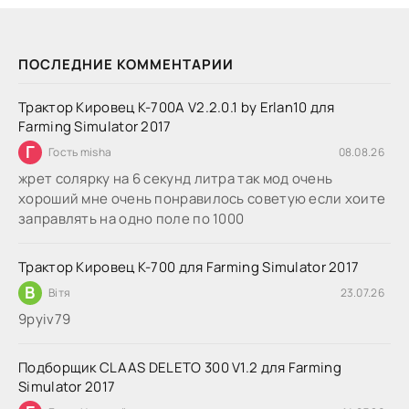
ПОСЛЕДНИЕ КОММЕНТАРИИ
Трактор Кировец К-700А V2.2.0.1 by Erlan10 для
Farming Simulator 2017
Г
Гость misha
08.08.26
жрет солярку на 6 секунд литра так мод очень
хороший мне очень понравилось советую если хоите
заправлять на одно поле по 1000
Трактор Кировец К-700 для Farming Simulator 2017
В
Вітя
23.07.26
9руіv79
Подборщик CLAAS DELETO 300 V1.2 для Farming
Simulator 2017