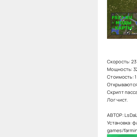
Скорость: 23
Мощность: 32
Стоимость: 1
Открываются 
Скрипт пасс
Лог чист.
АВТОР: LsDa
Установка: ф
games/farmi