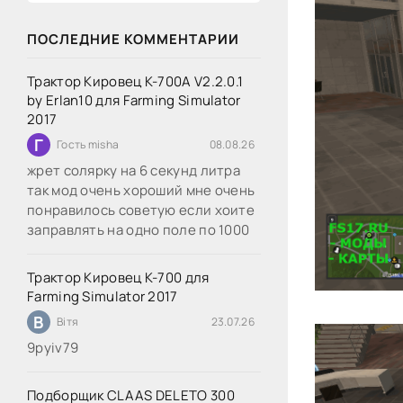
ПОСЛЕДНИЕ КОММЕНТАРИИ
Трактор Кировец К-700А V2.2.0.1
by Erlan10 для Farming Simulator
2017
Г
Гость misha
08.08.26
жрет солярку на 6 секунд литра
так мод очень хороший мне очень
понравилось советую если хоите
заправлять на одно поле по 1000
Трактор Кировец К-700 для
Farming Simulator 2017
В
Вітя
23.07.26
9руіv79
Подборщик CLAAS DELETO 300