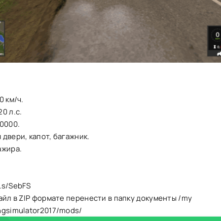
0 км/ч.
0 л.с.
0000.
двери, капот, багажник.
ажира.
Ls/SebFS
айл в ZIP формате перенести в папку документы /my
ngsimulator2017/mods/