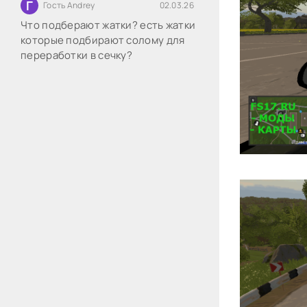
Г
Гость Andrey
02.03.26
Что подберают жатки? есть жатки
которые подбирают солому для
переработки в сечку?