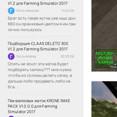
V1.2 для Farming Simulator 2017
Г
Гость Николай
14.07.26
Брат есть такая жутка уже ищи дон
680 он оранжевый цветом я им сам
лично пользуюсь
Подборщик CLAAS DELETO 300
V1.2 для Farming Simulator 2017
Г
Гость Andrey
02.03.26
Опять не ясно! эта жатка будет
подберать салому??? мне нужно
что бы из соломы делать сечку, а
дальше либо продавать либо на
бга...
Пак валковых жаток KRONE RAKE
PACK V1.0.0.0 для Farming
Simulator 2017