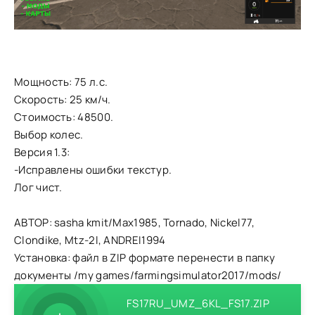
Мощность: 75 л.с.
Скорость: 25 км/ч.
Стоимость: 48500.
Выбор колес.
Версия 1.3:
-Исправлены ошибки текстур.
Лог чист.
АВТОР: sasha kmit/Max1985, Tornado, Nickel77,
Clondike, Mtz-2l, ANDREI1994
Установка: файл в ZIP формате перенести в папку
документы /my games/farmingsimulator2017/mods/
FS17RU_UMZ_6KL_FS17.ZIP