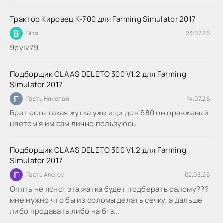
Трактор Кировец К-700 для Farming Simulator 2017
В
Вітя
23.07.26
9руіv79
Подборщик CLAAS DELETO 300 V1.2 для Farming
Simulator 2017
Г
Гость Николай
14.07.26
Брат есть такая жутка уже ищи дон 680 он оранжевый
цветом я им сам лично пользуюсь
Подборщик CLAAS DELETO 300 V1.2 для Farming
Simulator 2017
Г
Гость Andrey
02.03.26
Опять не ясно! эта жатка будет подберать салому???
мне нужно что бы из соломы делать сечку, а дальше
либо продавать либо на бга...