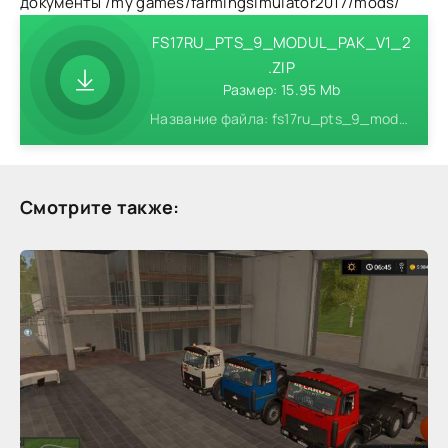
документы /my games/farmingsimulator2017/mods/
FS17RU_PTS_9_MODUL_PAK_V1_2
.ZIP
Размер: 15.95 Mb
Название файла: fs17ru_pts_9_modul_pak_v1_2.zip
Смотрите также: