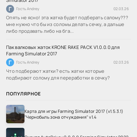
Simulator 2017
Г
Гость Andrey
02.03.26
Опять не ясно! эта жатка будет подберать салому???
мне нужно что бы из соломы делать сечку, а дальше
либо продавать либо на бга...
Пак валковых жаток KRONE RAKE PACK V1.0.0.0 для
Farming Simulator 2017
Г
Гость Andrey
02.03.26
Что подберают жатки? есть жатки которые
подбирают солому для переработки в сечку?
ПОПУЛЯРНОЕ
Карта для игры Farming Simulator 2017 (v1.5.3.1)
"Чернобыль зона отчуждения" v1.4