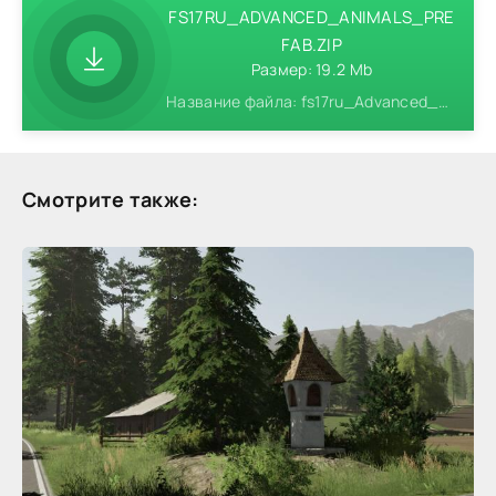
FS17RU_ADVANCED_ANIMALS_PRE
FAB.ZIP
Размер: 19.2 Mb
Название файла: fs17ru_Advanced_Animals_prefab.zip
Смотрите также: