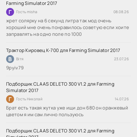
Farming Simulator 2017
Г
Гость misha
08.08.26
жрет солярку на 6 секунд литра так мод очень
хороший мне очень понравилось советую если хоите
заправлять на одно поле по 1000
Трактор Кировец К-700 для Farming Simulator 2017
В
Вітя
23.07.26
9руіv79
Подборщик CLAAS DELETO 300 V1.2 для Farming
Simulator 2017
Г
Гость Николай
14.07.26
Брат есть такая жутка уже ищи дон 680 он оранжевый
цветом я им сам лично пользуюсь
Подборщик CLAAS DELETO 300 V1.2 для Farming