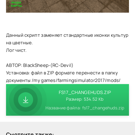
Данный скрипт заменяет стандартные иконки культур
на цветные.
Лог чист.
АВТОР: BlackSheep-(RC-Devil)
Установка: файл в ZIP формате перенести в папку
документы /my games/farmingsimulator2017/mods/
FS17_CHANGEHUDS.ZIP
Размер: 534.52 Kb
Название файла: fs17_changehuds.zip
Смотрите также: