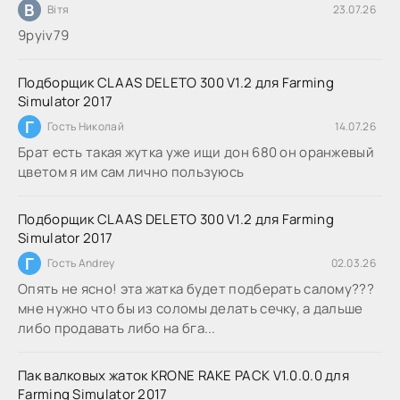
В
Вітя
23.07.26
9руіv79
Подборщик CLAAS DELETO 300 V1.2 для Farming
Simulator 2017
Г
Гость Николай
14.07.26
Брат есть такая жутка уже ищи дон 680 он оранжевый
цветом я им сам лично пользуюсь
Подборщик CLAAS DELETO 300 V1.2 для Farming
Simulator 2017
Г
Гость Andrey
02.03.26
Опять не ясно! эта жатка будет подберать салому???
мне нужно что бы из соломы делать сечку, а дальше
либо продавать либо на бга...
Пак валковых жаток KRONE RAKE PACK V1.0.0.0 для
Farming Simulator 2017