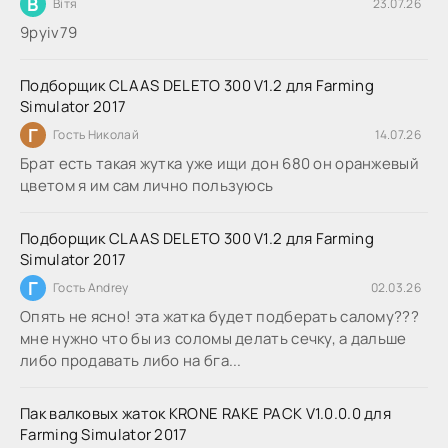
В
Вітя
23.07.26
9руіv79
Подборщик CLAAS DELETO 300 V1.2 для Farming
Simulator 2017
Г
Гость Николай
14.07.26
Брат есть такая жутка уже ищи дон 680 он оранжевый
цветом я им сам лично пользуюсь
Подборщик CLAAS DELETO 300 V1.2 для Farming
Simulator 2017
Г
Гость Andrey
02.03.26
Опять не ясно! эта жатка будет подберать салому???
мне нужно что бы из соломы делать сечку, а дальше
либо продавать либо на бга...
Пак валковых жаток KRONE RAKE PACK V1.0.0.0 для
Farming Simulator 2017