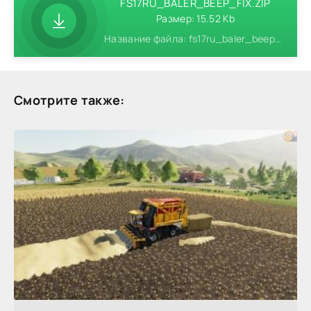
FS17RU_BALER_BEEP_FIX.ZIP
Размер: 15.52 Kb
Название файла: fs17ru_baler_beep_fix.zip
Смотрите также: