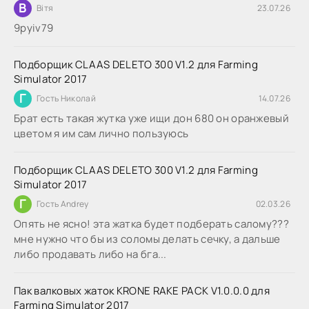
В
Вітя
23.07.26
9руіv79
Подборщик CLAAS DELETO 300 V1.2 для Farming
Simulator 2017
Г
Гость Николай
14.07.26
Брат есть такая жутка уже ищи дон 680 он оранжевый
цветом я им сам лично пользуюсь
Подборщик CLAAS DELETO 300 V1.2 для Farming
Simulator 2017
Г
Гость Andrey
02.03.26
Опять не ясно! эта жатка будет подберать салому???
мне нужно что бы из соломы делать сечку, а дальше
либо продавать либо на бга...
Пак валковых жаток KRONE RAKE PACK V1.0.0.0 для
Farming Simulator 2017