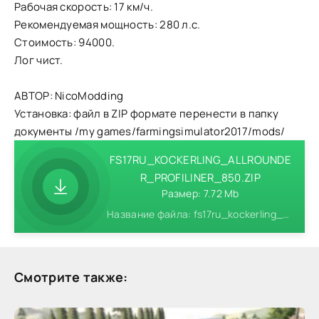
Рабочая скорость: 17 км/ч.
Рекомендуемая мощность: 280 л.с.
Стоимость: 94000.
Лог чист.
АВТОР: NicoModding
Установка: файл в ZIP формате перенести в папку
документы /my games/farmingsimulator2017/mods/
FS17RU_KOCKERLING_ALLROUNDE
R_PROFILINER_850.ZIP
Размер: 7.72 Mb
Название файла: fs17ru_kockerling_allrounder_profiliner_850.zip
Смотрите также: