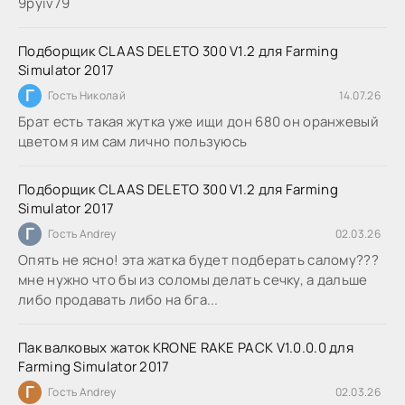
9руіv79
Подборщик CLAAS DELETO 300 V1.2 для Farming
Simulator 2017
Г
Гость Николай
14.07.26
Брат есть такая жутка уже ищи дон 680 он оранжевый
цветом я им сам лично пользуюсь
Подборщик CLAAS DELETO 300 V1.2 для Farming
Simulator 2017
Г
Гость Andrey
02.03.26
Опять не ясно! эта жатка будет подберать салому???
мне нужно что бы из соломы делать сечку, а дальше
либо продавать либо на бга...
Пак валковых жаток KRONE RAKE PACK V1.0.0.0 для
Farming Simulator 2017
Г
Гость Andrey
02.03.26