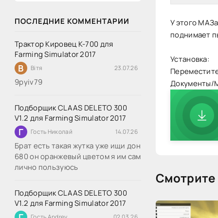
ПОСЛЕДНИЕ КОММЕНТАРИИ
У этого МАЗа
поднимает пы
Трактор Кировец К-700 для
Farming Simulator 2017
Установка:
В
Вітя
23.07.26
Переместите
9руіv79
Документы/M
Подборщик CLAAS DELETO 300
V1.2 для Farming Simulator 2017
Г
Гость Николай
14.07.26
Брат есть такая жутка уже ищи дон
680 он оранжевый цветом я им сам
лично пользуюсь
Смотрите 
Подборщик CLAAS DELETO 300
V1.2 для Farming Simulator 2017
Г
Гость Andrey
02.03.26