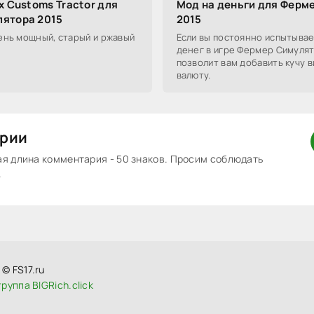
x Customs Tractor для
Мод на деньги для Ферм
ятора 2015
2015
ень мощный, старый и ржавый
Если вы постоянно испытывае
денег в игре Фермер Симулят
позволит вам добавить кучу 
валюту.
рии
 длина комментария - 50 знаков. Просим соблюдать
.
© FS17.ru
руппа BIGRich.click