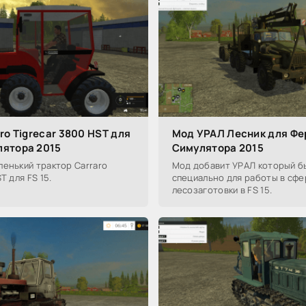
ro Tigrecar 3800 HST для
Мод УРАЛ Лесник для Ф
ятора 2015
Симулятора 2015
енький трактор Carraro
Мод добавит УРАЛ который б
T для FS 15.
специально для работы в сфе
лесозаготовки в FS 15.