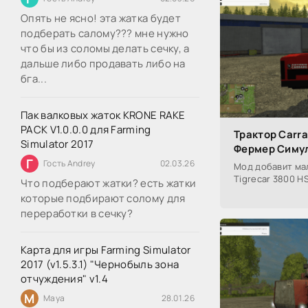
Опять не ясно! эта жатка будет
подберать салому??? мне нужно
что бы из соломы делать сечку, а
дальше либо продавать либо на
бга...
Пак валковых жаток KRONE RAKE
PACK V1.0.0.0 для Farming
Трактор Carra
Simulator 2017
Фермер Симул
Г
Гость Andrey
02.03.26
Мод добавит мал
Tigrecar 3800 HS
Что подберают жатки? есть жатки
которые подбирают солому для
переработки в сечку?
Карта для игры Farming Simulator
2017 (v1.5.3.1) "Чернобыль зона
отчуждения" v1.4
M
Maya
28.01.26