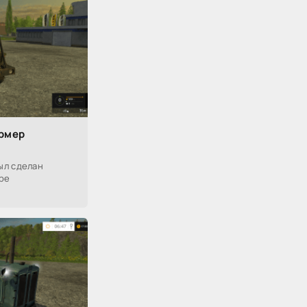
ермер
ыл сделан
ре