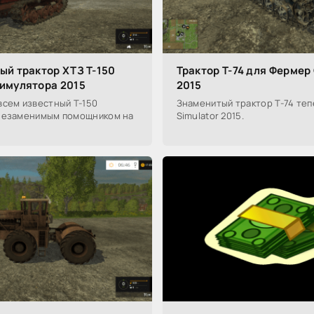
ый трактор ХТЗ Т-150
Трактор Т-74 для Фермер
имулятора 2015
2015
всем известный Т-150
Знаменитый трактор Т-74 тепе
незаменимым помощником на
Simulator 2015.