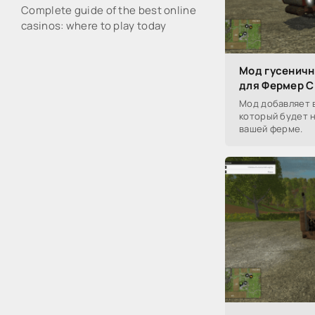
Complete guide of the best online
casinos: where to play today
Мод гусеничн
для Фермер С
Мод добавляет 
который будет 
вашей ферме.