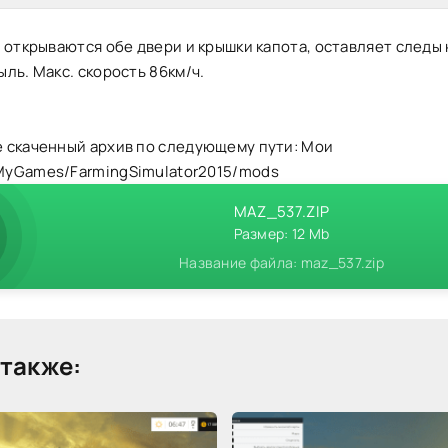
 открываются обе двери и крышки капота, оставляет следы 
ль. Макс. скорость 86км/ч.
 скаченный архив по следующему пути: Мои
yGames/FarmingSimulator2015/mods
MAZ_537.ZIP
Размер: 12 Mb
Название файла: maz_537.zip
также: