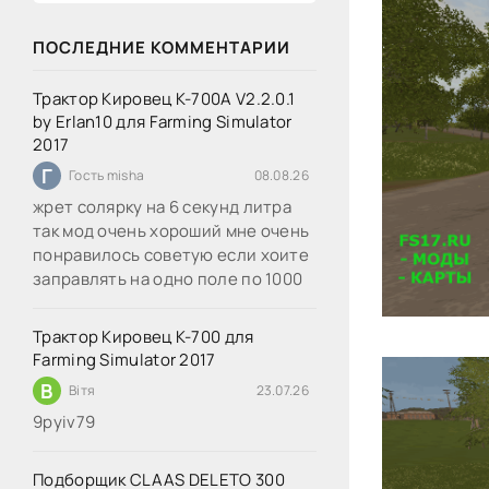
ПОСЛЕДНИЕ КОММЕНТАРИИ
Трактор Кировец К-700А V2.2.0.1
by Erlan10 для Farming Simulator
2017
Г
Гость misha
08.08.26
жрет солярку на 6 секунд литра
так мод очень хороший мне очень
понравилось советую если хоите
заправлять на одно поле по 1000
Трактор Кировец К-700 для
Farming Simulator 2017
В
Вітя
23.07.26
9руіv79
Подборщик CLAAS DELETO 300