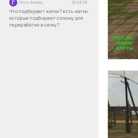
Г
Гость Andrey
02.03.26
Что подберают жатки? есть жатки
которые подбирают солому для
переработки в сечку?