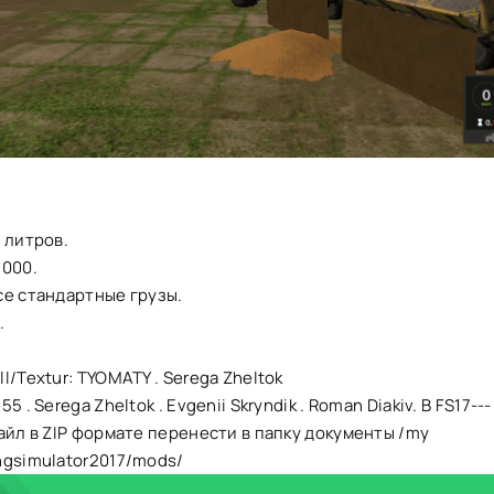
 литров.
8000.
се стандартные грузы.
.
l/Textur: TYOMATY . Serega Zheltok
5 . Serega Zheltok . Evgenii Skryndik . Roman Diakiv. В FS17-
айл в ZIP формате перенести в папку документы /my
ngsimulator2017/mods/