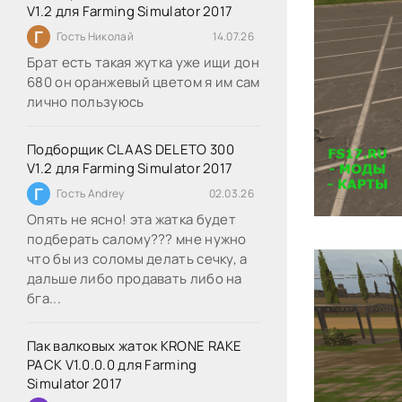
V1.2 для Farming Simulator 2017
Г
Гость Николай
14.07.26
Брат есть такая жутка уже ищи дон
680 он оранжевый цветом я им сам
лично пользуюсь
Подборщик CLAAS DELETO 300
V1.2 для Farming Simulator 2017
Г
Гость Andrey
02.03.26
Опять не ясно! эта жатка будет
подберать салому??? мне нужно
что бы из соломы делать сечку, а
дальше либо продавать либо на
бга...
Пак валковых жаток KRONE RAKE
PACK V1.0.0.0 для Farming
Simulator 2017