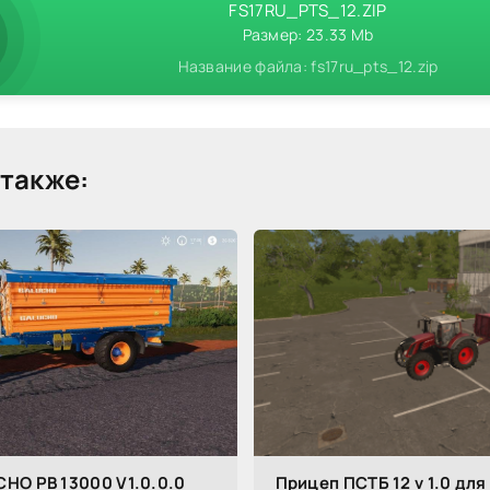
FS17RU_PTS_12.ZIP
Размер: 23.33 Mb
Название файла: fs17ru_pts_12.zip
также:
HO PB 13000 V1.0.0.0
Прицеп ПСТБ 12 v 1.0 для