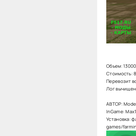
Объем: 13000
Стоимость: 
Перевозит в
Лог вычищен
АВТОР: Model
InGame: Max15
Установка: ф
games/farmi