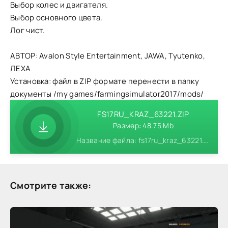
Выбор колес и двигателя.
Выбор основного цвета.
Лог чист.
АВТОР: Avalon Style Entertainment, JAWA, Tyutenko,
ЛЕХА
Установка: файл в ZIP формате перенести в папку
документы /my games/farmingsimulator2017/mods/
FS17RU_KRAZ_63221.ZIP
Размер: 48.75 Mb
Название файла: fs17ru_kraz_63221.zip
Смотрите также: