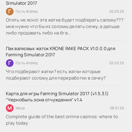
Simulator 2017
Г
Гость Andrey
02.03.26
Опять не ясно! эта жатка будет подберать салому???
мне нужно что бы из соломы делать сечку, а дальше
либо продавать либо на бга...
Пак валковых жаток KRONE RAKE PACK V1.0.0.0 для
Farming Simulator 2017
Г
Гость Andrey
02.03.26
Что подберают жатки? есть жатки которые
подбирают солому для переработки в сечку?
Карта для игры Farming Simulator 2017 (v1.5.3.1)
"Чернобыль зона отчуждения" v1.4
M
Maya
28.01.26
Complete guide of the best online casinos: where to
play today