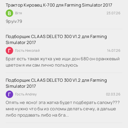
Трактор Кировец К-700 для Farming Simulator 2017
В
Вітя
23.07.26
9руіv79
Подборщик CLAAS DELETO 300 V1.2 для Farming
Simulator 2017
Г
Гость Николай
14.07.26
Брат есть такая жутка уже ищи дон 680 он оранжевый
цветом я им сам лично пользуюсь
Подборщик CLAAS DELETO 300 V1.2 для Farming
Simulator 2017
Г
Гость Andrey
02.03.26
Опять не ясно! эта жатка будет подберать салому???
мне нужно что бы из соломы делать сечку, а дальше
либо продавать либо на бга...