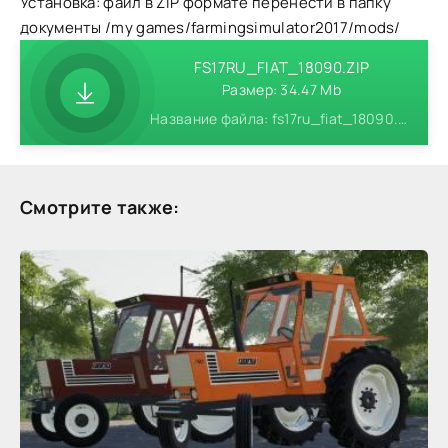
Установка: файл в ZIP формате перенести в папку
документы /my games/farmingsimulator2017/mods/
FS17RU_FIAT_18090.ZIP
Размер: 34.47 Mb
Название файла: fs17ru_fiat_18090.zip
Смотрите также: