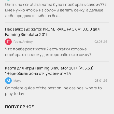
Опять не ясно! эта жатка будет подберать салому???
мне нужно что бы из соломы делать сечку, а дальше
либо продавать либо на бга...
Пак валковых жаток KRONE RAKE PACK V1.0.0.0 для
Farming Simulator 2017
Г
Гость Andrey
02.03.26
Что подберают жатки? есть жатки которые
подбирают солому для переработки в сечку?
Карта для игры Farming Simulator 2017 (v1.5.3.1)
"Чернобыль зона отчуждения" v1.4
M
Maya
28.01.26
Complete guide of the best online casinos: where to
play today
ПОПУЛЯРНОЕ