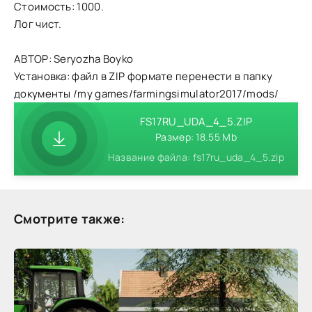
Стоимость: 1000.
Лог чист.
АВТОР: Seryozha Boyko
Установка: файл в ZIP формате перенести в папку
документы /my games/farmingsimulator2017/mods/
FS17RU_UDA_4_5.ZIP
Размер: 18.55 Mb
Название файла: fs17ru_uda_4_5.zip
Смотрите также: