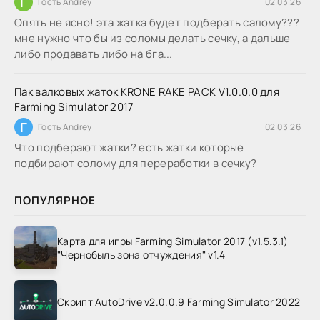
Г
Гость Andrey
02.03.26
Опять не ясно! эта жатка будет подберать салому???
мне нужно что бы из соломы делать сечку, а дальше
либо продавать либо на бга...
Пак валковых жаток KRONE RAKE PACK V1.0.0.0 для
Farming Simulator 2017
Г
Гость Andrey
02.03.26
Что подберают жатки? есть жатки которые
подбирают солому для переработки в сечку?
ПОПУЛЯРНОЕ
Карта для игры Farming Simulator 2017 (v1.5.3.1)
"Чернобыль зона отчуждения" v1.4
Скрипт AutoDrive v2.0.0.9 Farming Simulator 2022