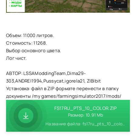
Объем: 11000 литров.
Стоимость: 11268.
Выбор основного цвета.
Лог чист.
АВТОР: LSSAModdingTeam,Dima29-
303,ANDREI1994,Pussycat,igorela21, ZIBIbit
Установка: файл в ZIP формате перенести в папку
документы /my games/farmingsimulator2017/mods/
FS17RU_PTS_10_COLOR.ZIP
Размер: 10.91 Mb
Название файла: fs17ru_pts_10_color.zip