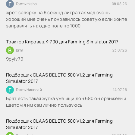
Г
Гость misha
08.08.26
жрет солярку на 6 секунд литра так мод очень
хороший мне очень понравилось советую если хоите
заправлять на одно поле по 1000
Трактор Кировец К-700 для Farming Simulator 2017
В
Вітя
23.07.26
9руіv79
Подборщик CLAAS DELETO 300 V1.2 для Farming
Simulator 2017
Г
Гость Николай
14.07.26
Брат есть такая жутка уже ищи дон 680 он оранжевый
цветом я им сам лично пользуюсь
Подборщик CLAAS DELETO 300 V1.2 для Farming
Simulator 2017