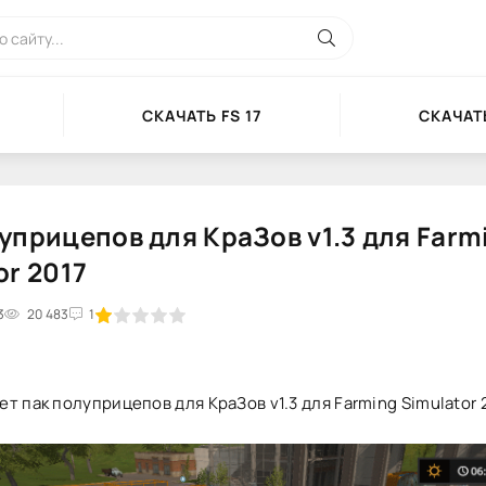
СКАЧАТЬ FS 17
СКАЧАТЬ
уприцепов для КраЗов v1.3 для Farm
or 2017
3
2
3
20 483
4
5
1
т пак полуприцепов для КраЗов v1.3 для Farming Simulator 