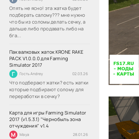
Опять не ясно! эта жатка будет
подберать салому??? мне нужно
что бы из соломы делать сечку, а
дальше либо продавать либо на
бга...
Пак валковых жаток KRONE RAKE
PACK V1.0.0.0 для Farming
Simulator 2017
Г
Гость Andrey
02.03.26
Что подберают жатки? есть жатки
которые подбирают солому для
переработки в сечку?
Карта для игры Farming Simulator
2017 (v1.5.3.1) "Чернобыль зона
отчуждения" v1.4
M
Maya
28.01.26