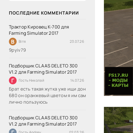
ПОСЛЕДНИЕ КОММЕНТАРИИ
Трактор Кировец К-700 для
Farming Simulator 2017
В
Вітя
23.07.26
9руіv79
Подборщик CLAAS DELETO 300
V1.2 для Farming Simulator 2017
Г
Гость Николай
14.07.26
Брат есть такая жутка уже ищи дон
680 он оранжевый цветом я им сам
лично пользуюсь
Подборщик CLAAS DELETO 300
V1.2 для Farming Simulator 2017
Г
Гость Andrey
02.03.26