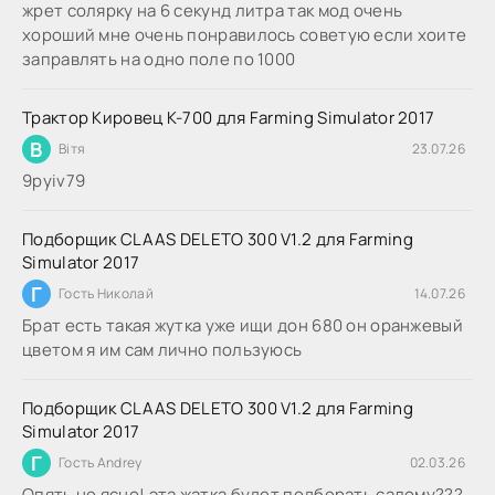
жрет солярку на 6 секунд литра так мод очень
хороший мне очень понравилось советую если хоите
заправлять на одно поле по 1000
Трактор Кировец К-700 для Farming Simulator 2017
В
Вітя
23.07.26
9руіv79
Подборщик CLAAS DELETO 300 V1.2 для Farming
Simulator 2017
Г
Гость Николай
14.07.26
Брат есть такая жутка уже ищи дон 680 он оранжевый
цветом я им сам лично пользуюсь
Подборщик CLAAS DELETO 300 V1.2 для Farming
Simulator 2017
Г
Гость Andrey
02.03.26
Опять не ясно! эта жатка будет подберать салому???