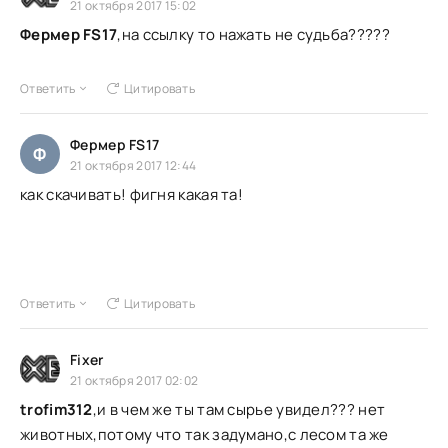
21 октября 2017 15:02
Фермер FS17
,на ссылку то нажать не судьба?????
Ответить
Цитировать
Фермер FS17
Ф
21 октября 2017 12:44
как скачивать! фигня какая та!
Ответить
Цитировать
Fixer
21 октября 2017 02:02
trofim312
,и в чем же ты там сырье увидел??? нет
животных,потому что так задумано,с лесом та же