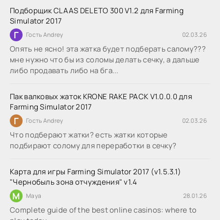
Подборщик CLAAS DELETO 300 V1.2 для Farming
Simulator 2017
Г
Гость Andrey
02.03.26
Опять не ясно! эта жатка будет подберать салому???
мне нужно что бы из соломы делать сечку, а дальше
либо продавать либо на бга...
Пак валковых жаток KRONE RAKE PACK V1.0.0.0 для
Farming Simulator 2017
Г
Гость Andrey
02.03.26
Что подберают жатки? есть жатки которые
подбирают солому для переработки в сечку?
Карта для игры Farming Simulator 2017 (v1.5.3.1)
"Чернобыль зона отчуждения" v1.4
M
Maya
28.01.26
Complete guide of the best online casinos: where to