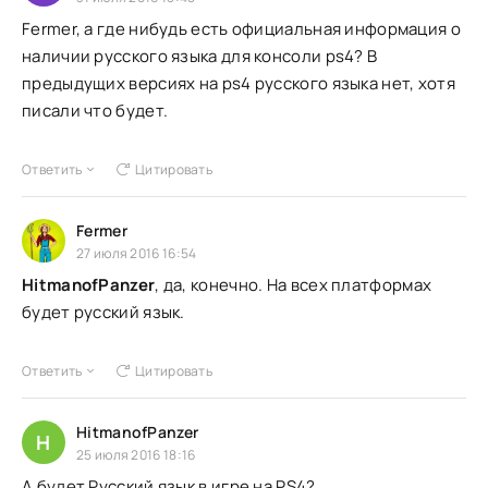
Fermer, а где нибудь есть официальная информация о
наличии русского языка для консоли ps4? В
предыдущих версиях на ps4 русского языка нет, хотя
писали что будет.
Ответить
Цитировать
Fermer
27 июля 2016 16:54
HitmanofPanzer
, да, конечно. На всех платформах
будет русский язык.
Ответить
Цитировать
HitmanofPanzer
H
25 июля 2016 18:16
А будет Русский язык в игре на PS4?