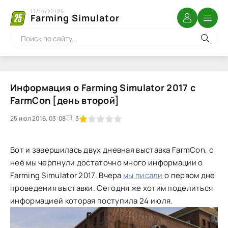
17/19/22/25
Farming Simulator
Информация о Farming Simulator 2017 с
FarmCon [день второй]
25 июл 2016, 03:08
1
2
3
4
5
3
Вот и завершилась двух дневная выставка FarmCon, с
неё мы черпнули достаточно много информации о
Farming Simulator 2017. Вчера
мы писали
о первом дне
проведения выставки. Сегодня же хотим поделиться
информацией которая поступила 24 июля.