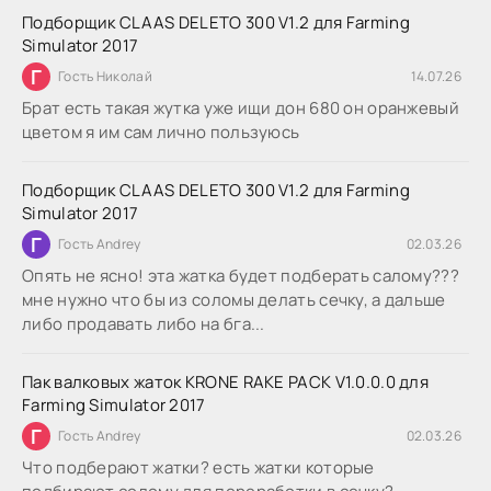
Подборщик CLAAS DELETO 300 V1.2 для Farming
Simulator 2017
Г
Гость Николай
14.07.26
Брат есть такая жутка уже ищи дон 680 он оранжевый
цветом я им сам лично пользуюсь
Подборщик CLAAS DELETO 300 V1.2 для Farming
Simulator 2017
Г
Гость Andrey
02.03.26
Опять не ясно! эта жатка будет подберать салому???
мне нужно что бы из соломы делать сечку, а дальше
либо продавать либо на бга...
Пак валковых жаток KRONE RAKE PACK V1.0.0.0 для
Farming Simulator 2017
Г
Гость Andrey
02.03.26
Что подберают жатки? есть жатки которые