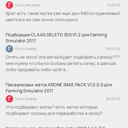
Г
Гость Николай
14.07.26
Брат есть такая жутка уже ищи дон 680 он оранжевый
цветом я им сам лично пользуюсь
Подборщик CLAAS DELETO 300 V1.2 для Farming
Simulator 2017
Г
Гость Andrey
02.03.26
Опять не ясно! эта жатка будет подберать салому???
мне нужно что бы из соломы делать сечку, а дальше
либо продавать либо на бга...
Пак валковых жаток KRONE RAKE PACK V1.0.0.0 для
Farming Simulator 2017
Г
Гость Andrey
02.03.26
Что подберают жатки? есть жатки которые
подбирают солому для переработки в сечку?