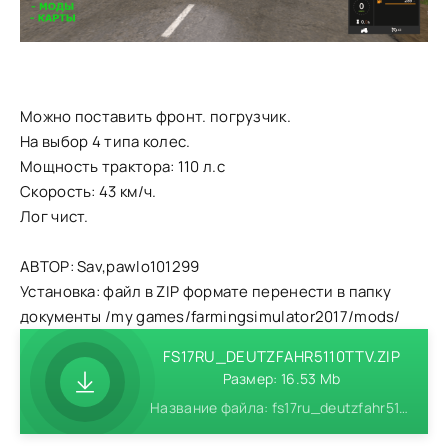
Можно поставить фронт. погрузчик.
На выбор 4 типа колес.
Мощность трактора: 110 л.с
Скорость: 43 км/ч.
Лог чист.
АВТОР: Sav,pawlo101299
Установка: файл в ZIP формате перенести в папку
документы /my games/farmingsimulator2017/mods/
FS17RU_DEUTZFAHR5110TTV.ZIP
Размер: 16.53 Mb
Название файла: fs17ru_deutzfahr5110ttv.zip