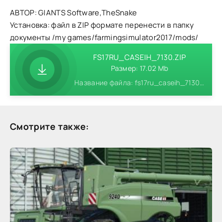
АВТОР: GIANTS Software,TheSnake
Установка: файл в ZIP формате перенести в папку
документы /my games/farmingsimulator2017/mods/
FS17RU_CASEIH_7130.ZIP
Размер: 17.02 Mb
Название файла: fs17ru_caseih_7130.zip
Смотрите также: