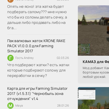
Опять не ясно! эта жатка будет
подберать салому??? мне нужно
что бы из соломы делать сечку, а
дальше либо продавать либо на
бга...
Пак валковых жаток KRONE RAKE
PACK V1.0.0.0 для Farming
Simulator 2017
Г
Гость Andrey
02.03.26
КАМАЗ для Фе
Что подберают жатки? есть жатки
Мод добавит Кам
которые подбирают солому для
бортовым кузов
переработки в сечку?
любой урожай.
Карта для игры Farming Simulator
2017 (v1.5.3.1) "Чернобыль зона
отчуждения" v1.4
M
Maya
28.01.26