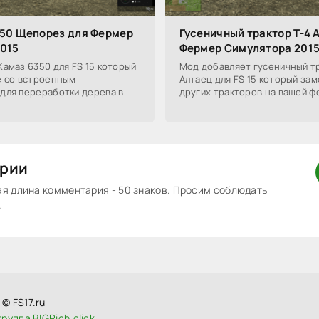
50 Щепорез для Фермер
Гусеничный трактор Т-4 
015
Фермер Симулятора 201
амаз 6350 для FS 15 который
Мод добавляет гусеничный тр
е со встроенным
Алтаец для FS 15 который зам
для переработки дерева в
других тракторов на вашей ф
рии
 длина комментария - 50 знаков. Просим соблюдать
.
© FS17.ru
руппа BIGRich.click