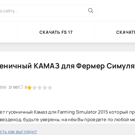
СКАЧАТЬ FS 17
СКАЧАТЬ
сеничный КАМАЗ для Фермер Симул
25
2
3
21 661
4
5
0
т гусеничный Камаз для Farming Simulator 2015 который п
вездеход, будьте уверены, на нём Вы проедете по любой м
ть как выглядит