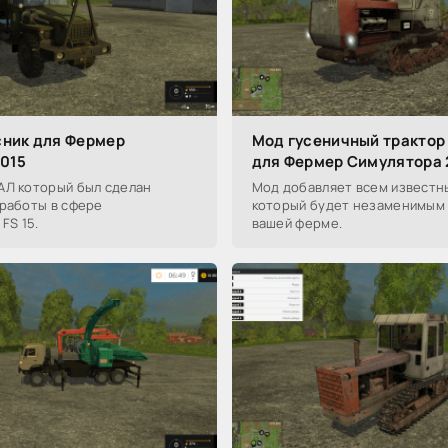
ник для Фермер
Мод гусеничный трактор 
015
для Фермер Симулятора 
АЛ который был сделан
Мод добавляет всем известны
 работы в сфере
который будет незаменимым
FS 15.
вашей ферме.