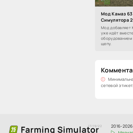
Мод Камаз 63
Симулятора 2
Мод добавляет К
уже идёт вмест
оборудованием 
щепу.
Коммента
Минимальная
сетевой этикет
2016-2026 
Farming Simulator
17/19/22
Медиаг