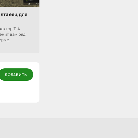
Алтаеец для
5
актор Т-4
енит вам ряд
ерме.
ДОБАВИТЬ