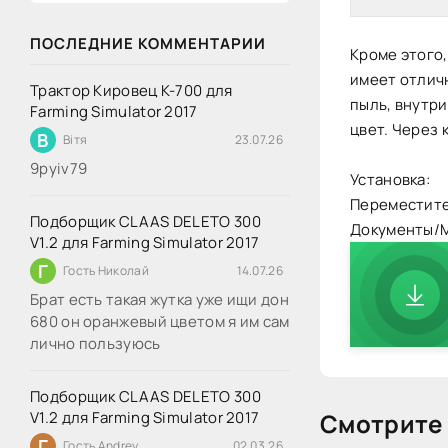
ПОСЛЕДНИЕ КОММЕНТАРИИ
Кроме этого,
имеет отлич
Трактор Кировец К-700 для
пыль, внутри
Farming Simulator 2017
цвет. Через 
В
Вітя
23.07.26
9руіv79
Установка:
Переместите
Подборщик CLAAS DELETO 300
Документы/M
V1.2 для Farming Simulator 2017
Г
Гость Николай
14.07.26
Брат есть такая жутка уже ищи дон
680 он оранжевый цветом я им сам
лично пользуюсь
Подборщик CLAAS DELETO 300
V1.2 для Farming Simulator 2017
Смотрите 
Г
Гость Andrey
02.03.26