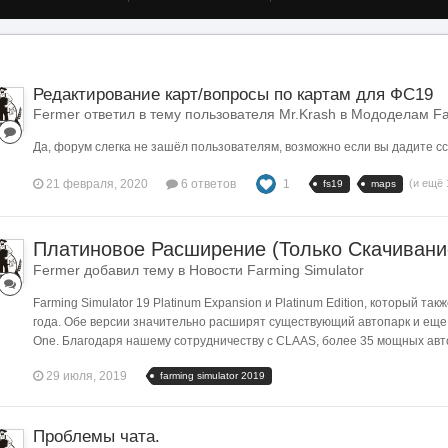
Редактирование карт/вопросы по картам для ФС19
Fermer ответил в тему пользователя Mr.Krash в
Мододелам Far
Да, форум слегка не зашёл пользователям, возможно если вы дадите сс
21 февраля, 2020
6 ответов
1
(и ещё 
fs19
maps
Платиновое Расширение (Только Скачивани
Fermer добавил тему в
Новости Farming Simulator
Farming Simulator 19 Platinum Expansion и Platinum Edition, который та
года. Обе версии значительно расширят существующий автопарк и еще б
One. Благодаря нашему сотрудничеству с CLAAS, более 35 мощных авт
29 июля, 2019
farming simulator 2019
Проблемы чата.