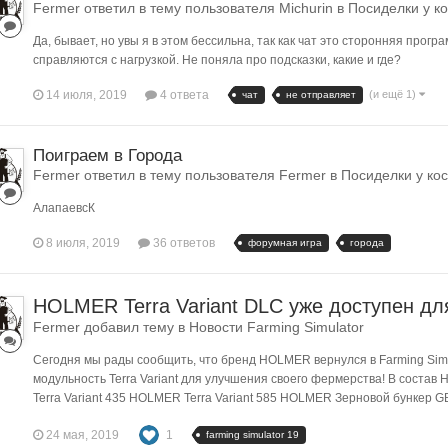
Fermer ответил в тему пользователя Michurin в
Посиделки у к
Да, бывает, но увы я в этом бессильна, так как чат это сторонняя прог
справляются с нагрузкой. Не поняла про подсказки, какие и где?
14 июля, 2019
4 ответа
(и ещё 1)
чат
не отправляет
Поиграем в Города
Fermer ответил в тему пользователя Fermer в
Посиделки у ко
АлапаевсК
8 июля, 2019
36 ответов
форумная игра
города
HOLMER Terra Variant DLC уже доступен для
Fermer добавил тему в
Новости Farming Simulator
Сегодня мы рады сообщить, что бренд HOLMER вернулся в Farming Simu
модульность Terra Variant для улучшения своего фермерства! В соста
Terra Variant 435 HOLMER Terra Variant 585 HOLMER Зерновой бункер 
24 мая, 2019
1
farming simulator 19