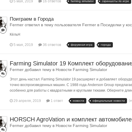
5 мая, 2019
16 ответов
farming simulator
скриншоты по игре
Поиграем в Города
Fermer ответил в тему пользователя Fermer в
Посиделки у ко
КёльН
5 мая, 2019
36 ответов
форумная игра
города
Farming Simulator 19 Комплект оборудован
Fermer добавил тему в
Новости Farming Simulator
Этот день настал: Farming Simulator 19 расширяет и добавляет обору
точно воспроизведенных машин. С 1988 года Anderson Group предлага
особенно для работы с квадратными и круглыми тюками. Оберните дли
29 апреля, 2019
1 ответ
(
новости
официальные новости
HORSCH AgroVation и комплект автомобиле
Fermer добавил тему в
Новости Farming Simulator