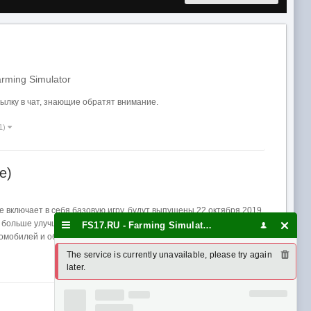
ming Simulator
ылку в чат, знающие обратят внимание.
1)
е)
кже включает в себя базовую игру, будут выпущены 22 октября 2019
ольше улучшат игровой опыт на PC / Mac, PlayStation 4 и Xbox
FS17.RU - Farming Simulator 17/19 - моды, карты
омобилей и оборудования из ультрасовременного ассортимента...
The service is currently unavailable, please try again 
later.