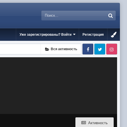
Уже зарегистрированы? Войти
Регистрация
Facebook
Twitter
Inst
Вся активность
Активность