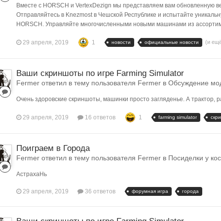
Вместе с HORSCH и VertexDezign мы представляем вам обновленную вер
Отправляйтесь в Knezmost в Чешской Республике и испытайте уникальн
HORSCH. Управляйте многочисленными новыми машинами из ассортиме
29 апреля, 2019
1
(и ещ
новости
официальные новости
Ваши скриншоты по игре Farming Simulator
Fermer ответил в тему пользователя Fermer в
Обсуждение модо
Очень здоровские скриншоты, машинки просто загляденье. А трактор, 
29 апреля, 2019
16 ответов
1
farming simulator
скр
Поиграем в Города
Fermer ответил в тему пользователя Fermer в
Посиделки у ко
АстрахаНь
29 апреля, 2019
36 ответов
форумная игра
города