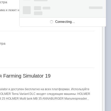
остра
рамма и лежит на серваке разработчика. И иногда видимо серваки не
Connecting...
стра
 Farming Simulator 19
lator и доступен бесплатно на всех платформах. Используйте
в HOLMER Terra Variant DLC входят следующие машины: HOLMER
GB 25 HOLMER Multi tank MB 35 ANNABURGER Manurespreader...