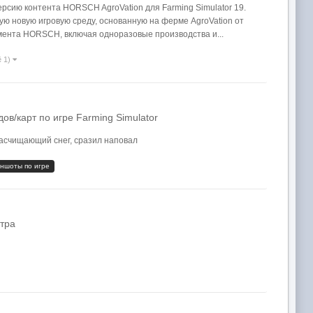
сию контента HORSCH AgroVation для Farming Simulator 19.
ую новую игровую среду, основанную на ферме AgroVation от
нта HORSCH, включая одноразовые производства и...
ё 1)
в/карт по игре Farming Simulator
расчищающий снег, сразил наповал
иншоты по игре
стра