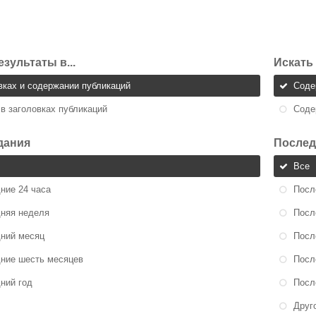
езультаты в...
Искать 
вках и содержании публикаций
Сод
 в заголовках публикаций
Сод
дания
Послед
Все
ние 24 часа
Посл
няя неделя
Посл
ний месяц
Посл
ние шесть месяцев
Посл
ний год
Посл
Друг