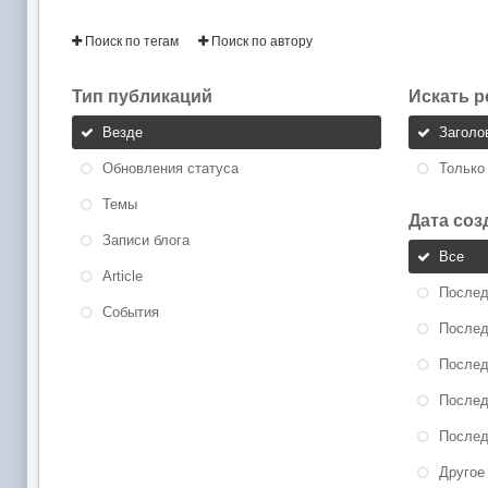
Поиск по тегам
Поиск по автору
Тип публикаций
Искать р
Везде
Заголо
Обновления статуса
Только
Темы
Дата соз
Записи блога
Все
Article
Послед
События
Послед
Послед
Послед
Послед
Другое