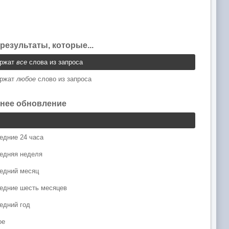
результаты, которые...
ержат
все
слова из запроса
ержат
любое
слово из запроса
нее обновление
едние 24 часа
едняя неделя
едний месяц
едние шесть месяцев
едний год
ое