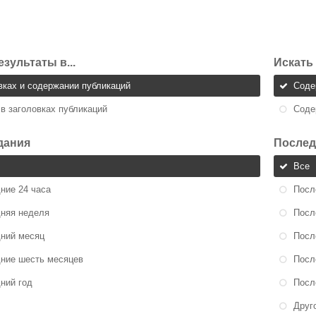
езультаты в...
Искать 
вках и содержании публикаций
Сод
 в заголовках публикаций
Сод
дания
Послед
Все
ние 24 часа
Посл
няя неделя
Посл
ний месяц
Посл
ние шесть месяцев
Посл
ний год
Посл
Друг