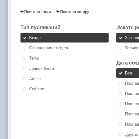
Поиск по тегам
Поиск по автору
Тип публикаций
Искать р
Везде
Заголо
Обновления статуса
Только
Темы
Дата соз
Записи блога
Все
Article
Послед
События
Послед
Послед
Послед
Послед
Другое