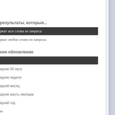
результаты, которые...
ержат
все
слова из запроса
ержат
любое
слово из запроса
нее обновление
едние 24 часа
едняя неделя
едний месяц
едние шесть месяцев
едний год
ое